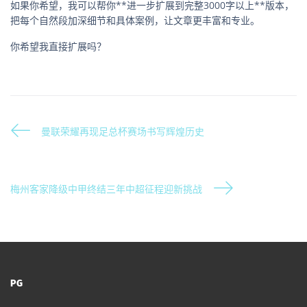
如果你希望，我可以帮你**进一步扩展到完整3000字以上**版本，
把每个自然段加深细节和具体案例，让文章更丰富和专业。
你希望我直接扩展吗？
曼联荣耀再现足总杯赛场书写辉煌历史
梅州客家降级中甲终结三年中超征程迎新挑战
PG