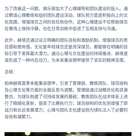
为了改善这一问题，俱乐部加大了心理辅导和团队建设的投入。通
过聘请心理教练和组织团队建设活动，球队努力营造积极向上的文
化氛围，增强球员之间的信任和协作。这种心理建设不仅帮助球员
在赛场上保持冷静，也在日常训练中促进了互相支持与沟通。
此外，赫塔还通过设立明确的团队目标和激励机制，增强球员的责
任感和使命感。无论是年轻球员还是资深球员，都能够在明确的目
标引导下发挥最大潜力。通过心理与文化建设的持续推进，赫塔逐
渐形成了一种内在动力，为未来重返德甲提供了坚实的精神支撑。
总结：
柏林赫塔首季未能重返德甲，引发了管理层、教练团队、球员结构
及心理文化等方面的全面反思与调整。管理层通过战略优化和资源
整合，为球队构建了可持续发展的基础；教练团队在战术体系上进
行了精细化革新，提高了比赛执行力；球员结构的优化则增强了即
战力和长远发展潜力；心理与团队文化建设则为球队注入了必要的
自信和凝聚力。