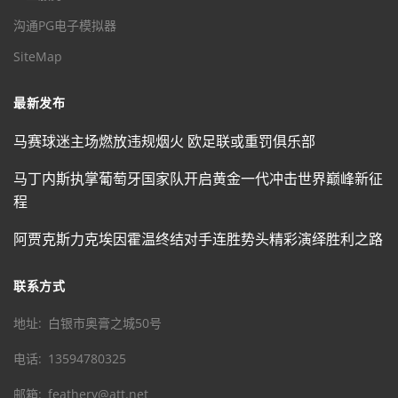
沟通PG电子模拟器
SiteMap
最新发布
马赛球迷主场燃放违规烟火 欧足联或重罚俱乐部
马丁内斯执掌葡萄牙国家队开启黄金一代冲击世界巅峰新征
程
阿贾克斯力克埃因霍温终结对手连胜势头精彩演绎胜利之路
联系方式
地址
白银市奥膏之城50号
电话
13594780325
邮箱
feathery@att.net