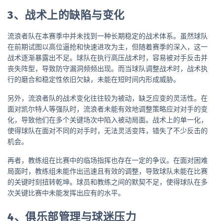
3、战术上的缺陷与变化
流浪者队在本赛季中并未找到一种长期稳定的战术体系。虽然球队
在前期试图以高位逼抢和快速进攻为主，但随着赛季的深入，这一
战术逐渐暴露出不足。球队在执行高压战术时，容易被对手反击并
丧失阵型，导致防守漏洞频频出现。而当球队调整战术时，战术执
行的磨合和稳定性依旧欠缺，未能在短时间内形成威胁。
另外，流浪者队的战术变化往往较为被动，缺乏应变的灵活性。在
面对凯尔特人等强队时，流浪者未能有效地调整策略应对对手的变
化，导致他们在多个关键场次中陷入被动局面。战术上的单一化，
使得球队在面对不同的对手时，无法灵活变阵，错失了不少反击的
机会。
再者，教练组在比赛中的临场指挥也存在一定的争议。在面对困难
局面时，教练组未能作出迅速且有效的调整，导致球队未能在比赛
的关键时刻扭转乾坤。球员和教练之间的默契不足，使得球队在多
次关键比赛中未能发挥出应有的水平。
4、俱乐部管理与球迷压力