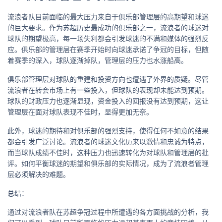
流浪者队目前面临的最大压力来自于俱乐部管理层的高期望和球迷
的巨大要求。作为苏超历史最成功的俱乐部之一，流浪者的球迷对
球队的期望极高，每一场失利都会引发球迷的不满和媒体的强烈反
应。俱乐部的管理层在赛季开始时向球迷承诺了争冠的目标，但随
着赛季的深入，球队逐渐掉队，管理层的压力也水涨船高。
俱乐部管理层对球队的重建和投资方向也遭遇了外界的质疑。尽管
流浪者在转会市场上有一些投入，但球队的表现却未能达到预期。
球队的财政压力也逐渐显现，资金投入的回报没有达到预期，这让
管理层在面对球队表现不佳时，显得更加无奈。
此外，球迷的期待和对俱乐部的强烈支持，使得任何不如意的结果
都会引发广泛讨论。流浪者的球迷文化历来以激情和忠诚为特点，
而当球队成绩不佳时，这种压力也迅速转化为对球队和管理层的批
评。如何平衡球迷的期望和俱乐部的实际情况，成为了流浪者管理
层必须解决的难题。
总结：
通过对流浪者队在苏超争冠过程中所遭遇的各方面挑战的分析，我