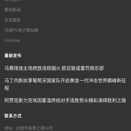
集团新闻
企业服务
沟通PG电子模拟器
SiteMap
最新发布
马赛球迷主场燃放违规烟火 欧足联或重罚俱乐部
马丁内斯执掌葡萄牙国家队开启黄金一代冲击世界巅峰新征
程
阿贾克斯力克埃因霍温终结对手连胜势头精彩演绎胜利之路
联系方式
地址
白银市奥膏之城50号