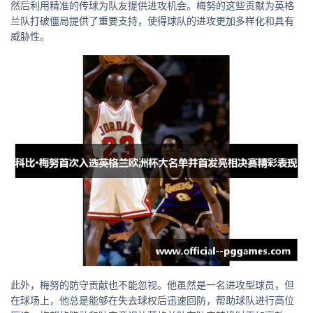
然后利用精准的传球为队友提供进攻机会。梅努的这些贡献为英格
兰队打破僵局提供了重要支持，使得球队的进攻更加多样化和具有
威胁性。
此外，梅努的防守贡献也不能忽视。他虽然是一名进攻型球员，但
在球场上，他总是能够在失去球权后迅速回防，帮助球队进行高位