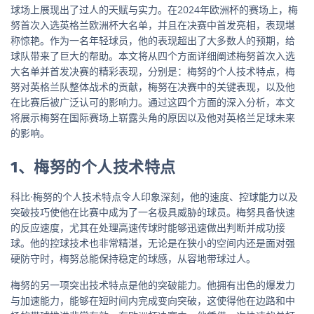
球场上展现出了过人的天赋与实力。在2024年欧洲杯的赛场上，梅
努首次入选英格兰欧洲杯大名单，并且在决赛中首发亮相，表现堪
称惊艳。作为一名年轻球员，他的表现超出了大多数人的预期，给
球队带来了巨大的帮助。本文将从四个方面详细阐述梅努首次入选
大名单并首发决赛的精彩表现，分别是：梅努的个人技术特点，梅
努对英格兰队整体战术的贡献，梅努在决赛中的关键表现，以及他
在比赛后被广泛认可的影响力。通过这四个方面的深入分析，本文
将展示梅努在国际赛场上崭露头角的原因以及他对英格兰足球未来
的影响。
1、梅努的个人技术特点
科比·梅努的个人技术特点令人印象深刻，他的速度、控球能力以及
突破技巧使他在比赛中成为了一名极具威胁的球员。梅努具备快速
的反应速度，尤其在处理高速传球时能够迅速做出判断并成功接
球。他的控球技术也非常精湛，无论是在狭小的空间内还是面对强
硬防守时，梅努总能保持稳定的球感，从容地带球过人。
梅努的另一项突出技术特点是他的突破能力。他拥有出色的爆发力
与加速能力，能够在短时间内完成变向突破，这使得他在边路和中