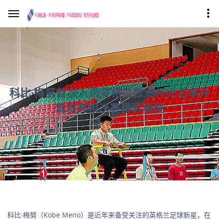
科比·梅努首次入选英格兰欧洲杯大名单并
首发亮相决赛精彩表现
2026-05-13 10:12:14
科比·梅努（Kobe Meno）是近年来备受关注的英格兰足球新星，在