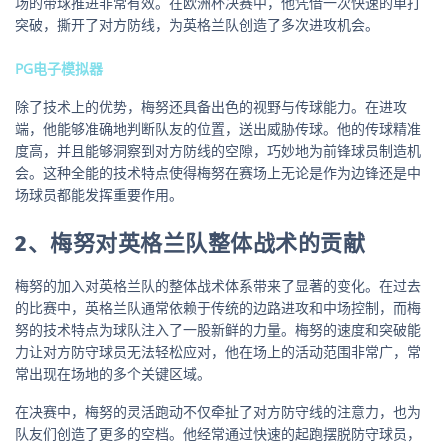
场的带球推进非常有效。在欧洲杯决赛中，他凭借一次快速的单打
突破，撕开了对方防线，为英格兰队创造了多次进攻机会。
PG电子模拟器
除了技术上的优势，梅努还具备出色的视野与传球能力。在进攻
端，他能够准确地判断队友的位置，送出威胁传球。他的传球精准
度高，并且能够洞察到对方防线的空隙，巧妙地为前锋球员制造机
会。这种全能的技术特点使得梅努在赛场上无论是作为边锋还是中
场球员都能发挥重要作用。
2、梅努对英格兰队整体战术的贡献
梅努的加入对英格兰队的整体战术体系带来了显著的变化。在过去
的比赛中，英格兰队通常依赖于传统的边路进攻和中场控制，而梅
努的技术特点为球队注入了一股新鲜的力量。梅努的速度和突破能
力让对方防守球员无法轻松应对，他在场上的活动范围非常广，常
常出现在场地的多个关键区域。
在决赛中，梅努的灵活跑动不仅牵扯了对方防守线的注意力，也为
队友们创造了更多的空档。他经常通过快速的起跑摆脱防守球员，