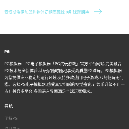
索博斯洛伊加盟利物浦初期表现惊艳引球迷期待
PG
PG模拟器 - PG电子模拟器「PG试玩游戏」官方平台网站,完美融合
PG技术与全新体验,让玩家随时随地享受高质量PG试玩。PG模拟器
为您提供专业稳定的运行环境,支持多款热门电子游戏,即刻畅玩无门
槛。选择PG电子模拟器,感受真实细腻的视觉盛宴,让娱乐升级不止一
点！兼容多平台,多国语言界面满足全球玩家需求。
导航
了解PG
项目展示