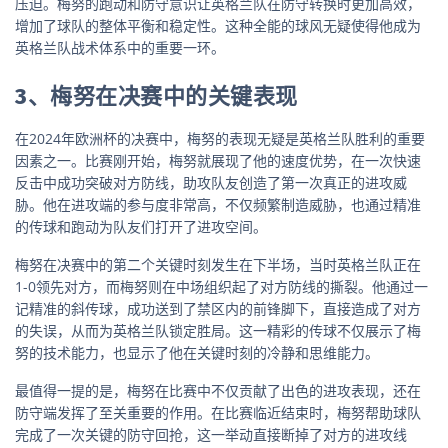
压迫。梅努的跑动和防守意识让英格兰队在防守转换时更加高效，
增加了球队的整体平衡和稳定性。这种全能的球风无疑使得他成为
英格兰队战术体系中的重要一环。
3、梅努在决赛中的关键表现
在2024年欧洲杯的决赛中，梅努的表现无疑是英格兰队胜利的重要
因素之一。比赛刚开始，梅努就展现了他的速度优势，在一次快速
反击中成功突破对方防线，助攻队友创造了第一次真正的进攻威
胁。他在进攻端的参与度非常高，不仅频繁制造威胁，也通过精准
的传球和跑动为队友们打开了进攻空间。
梅努在决赛中的第二个关键时刻发生在下半场，当时英格兰队正在
1-0领先对方，而梅努则在中场组织起了对方防线的撕裂。他通过一
记精准的斜传球，成功送到了禁区内的前锋脚下，直接造成了对方
的失误，从而为英格兰队锁定胜局。这一精彩的传球不仅展示了梅
努的技术能力，也显示了他在关键时刻的冷静和思维能力。
最值得一提的是，梅努在比赛中不仅贡献了出色的进攻表现，还在
防守端发挥了至关重要的作用。在比赛临近结束时，梅努帮助球队
完成了一次关键的防守回抢，这一举动直接断掉了对方的进攻线