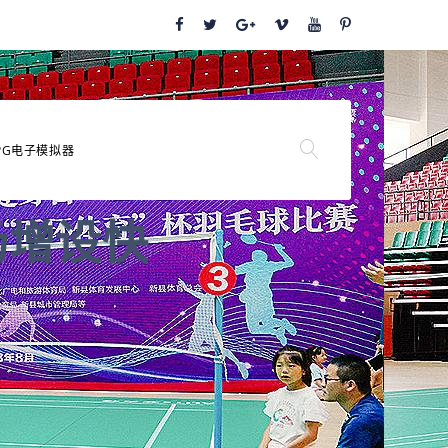
PG电子模拟器
场增设快