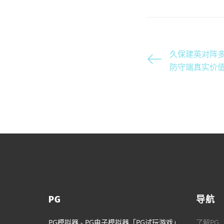
久保建英对阵
防守端真实价
PG
导航
PG模拟器 - PG电子模拟器「PG试玩游戏」
了解PG