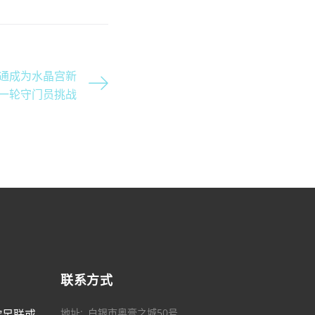
通成为水晶宫新
新一轮守门员挑战
联系方式
地址
白银市奥膏之城50号
欧足联或