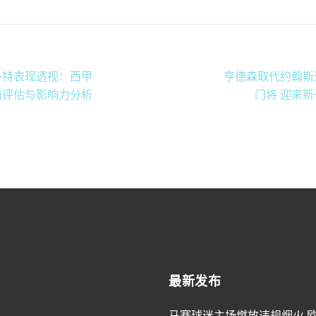
多特表现透视：西甲
亨德森取代约翰斯
值评估与影响力分析
门将 迎来
最新发布
马赛球迷主场燃放违规烟火 