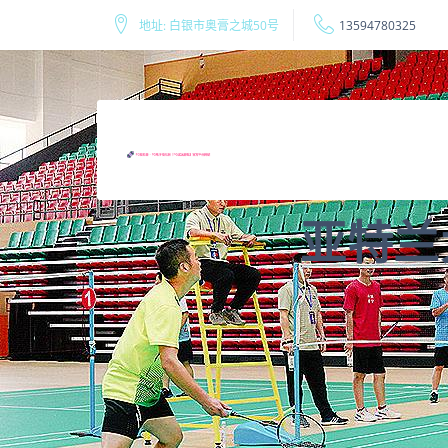
地址: 白银市奥膏之城50号
13594780325
亚特兰