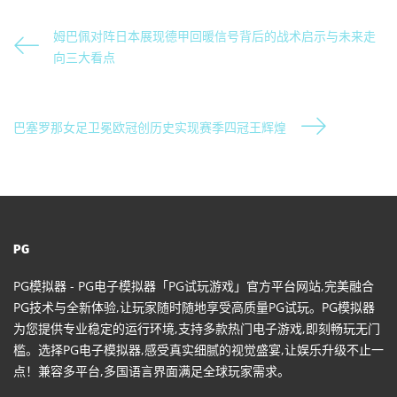
姆巴佩对阵日本展现德甲回暖信号背后的战术启示与未来走
向三大看点
巴塞罗那女足卫冕欧冠创历史实现赛季四冠王辉煌
PG
PG模拟器 - PG电子模拟器「PG试玩游戏」官方平台网站,完美融合
PG技术与全新体验,让玩家随时随地享受高质量PG试玩。PG模拟器
为您提供专业稳定的运行环境,支持多款热门电子游戏,即刻畅玩无门
槛。选择PG电子模拟器,感受真实细腻的视觉盛宴,让娱乐升级不止一
点！兼容多平台,多国语言界面满足全球玩家需求。