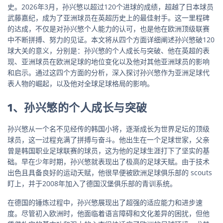
史。2026年3月，孙兴慜以超过120个进球的成绩，超越了日本球员
武藤嘉纪，成为了亚洲球员在英超历史上的最佳射手。这一里程碑
的达成，不仅是对孙兴慜个人能力的认可，也是他在欧洲顶级联赛
中不断拼搏、努力的见证。本文将从四个方面详细阐述孙兴慜破120
球大关的意义，分别是：孙兴慜的个人成长与突破、他在英超的表
现、亚洲球员在欧洲足球的地位变化以及他对其他亚洲球员的影响
和启示。通过这四个方面的分析，深入探讨孙兴慜作为亚洲足球代
表人物的崛起，以及他对全球足球格局的影响。
1、孙兴慜的个人成长与突破
孙兴慜从一个名不见经传的韩国小将，逐渐成长为世界足坛的顶级
球员，这一过程充满了拼搏与奋斗。他出生在一个足球世家，父亲
曾是韩国职业足球联赛的球员，这为他的足球生涯打下了坚实的基
础。早在少年时期，孙兴慜就表现出了极高的足球天赋。由于技术
出色且具备良好的运动天赋，他很早便被欧洲足球俱乐部的 scouts
盯上，并于2008年加入了德国汉堡俱乐部的青训系统。
在德国的锤炼过程中，孙兴慜展现出了超强的适应能力和进步速
度。尽管初入欧洲时，他面临着语言障碍和文化差异的困扰，但他