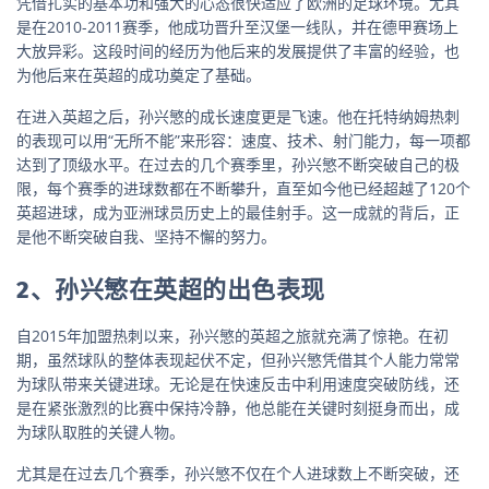
凭借扎实的基本功和强大的心态很快适应了欧洲的足球环境。尤其
是在2010-2011赛季，他成功晋升至汉堡一线队，并在德甲赛场上
大放异彩。这段时间的经历为他后来的发展提供了丰富的经验，也
为他后来在英超的成功奠定了基础。
在进入英超之后，孙兴慜的成长速度更是飞速。他在托特纳姆热刺
的表现可以用“无所不能”来形容：速度、技术、射门能力，每一项都
达到了顶级水平。在过去的几个赛季里，孙兴慜不断突破自己的极
限，每个赛季的进球数都在不断攀升，直至如今他已经超越了120个
英超进球，成为亚洲球员历史上的最佳射手。这一成就的背后，正
是他不断突破自我、坚持不懈的努力。
2、孙兴慜在英超的出色表现
自2015年加盟热刺以来，孙兴慜的英超之旅就充满了惊艳。在初
期，虽然球队的整体表现起伏不定，但孙兴慜凭借其个人能力常常
为球队带来关键进球。无论是在快速反击中利用速度突破防线，还
是在紧张激烈的比赛中保持冷静，他总能在关键时刻挺身而出，成
为球队取胜的关键人物。
尤其是在过去几个赛季，孙兴慜不仅在个人进球数上不断突破，还