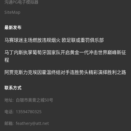
沟通PG电子模拟器
SiteMap
最新发布
马赛球迷主场燃放违规烟火 欧足联或重罚俱乐部
马丁内斯执掌葡萄牙国家队开启黄金一代冲击世界巅峰新征
程
阿贾克斯力克埃因霍温终结对手连胜势头精彩演绎胜利之路
联系方式
地址
白银市奥膏之城50号
电话
13594780325
邮箱
feathery@att.net