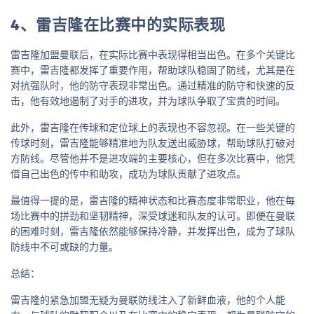
4、雷吉隆在比赛中的实际表现
雷吉隆加盟曼联后，在实际比赛中表现得相当出色。在多个关键比
赛中，雷吉隆都发挥了重要作用，帮助球队稳固了防线，尤其是在
对抗强队时，他的防守表现非常出色。通过精准的防守和快速的反
击，他有效地遏制了对手的进攻，并为球队争取了宝贵的时间。
此外，雷吉隆在传球和定位球上的表现也不容忽视。在一些关键的
传球时刻，雷吉隆能够精准地为队友送出威胁球，帮助球队打破对
方防线。尽管他并不是进攻端的主要核心，但在多次比赛中，他凭
借自己出色的传中和助攻，成功为球队贡献了进攻点。
最值得一提的是，雷吉隆的精神状态和比赛态度非常职业，他在每
场比赛中的拼劲和坚韧精神，深受球迷和队友的认可。即便在曼联
的困难时刻，雷吉隆依然能够保持冷静，并发挥出色，成为了球队
防线中不可或缺的力量。
总结：
雷吉隆的紧急加盟无疑为曼联防线注入了新鲜血液，他的个人能