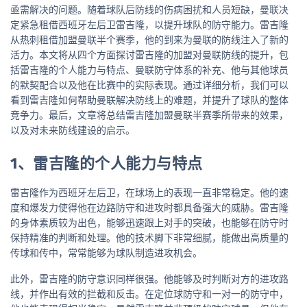
亟需解决的问题。随着球队后防线的伤病困扰和人员短缺，曼联决
定紧急租借西班牙左后卫雷吉隆，以提升球队的防守能力。雷吉隆
从热刺租借加盟曼联半个赛季，他的到来为曼联的防线注入了新的
活力。本文将从四个方面探讨雷吉隆的加盟对曼联防线的提升，包
括雷吉隆的个人能力与特点、曼联防守体系的补充、他与其他球员
的默契配合以及他在比赛中的实际表现。通过详细分析，我们可以
看到雷吉隆如何帮助曼联解决防线上的难题，并提升了球队的整体
竞争力。最后，文章将总结雷吉隆加盟曼联半赛季所带来的效果，
以及对未来防线建设的启示。
1、雷吉隆的个人能力与特点
雷吉隆作为西班牙左后卫，在球场上的表现一直非常稳定。他的速
度和爆发力使得他在边路防守和进攻时都具备强大的威胁。雷吉隆
的身体素质较为出色，能够迅速跟上对手的突破，也能够在防守时
保持精准的判断和处理。他的技术脚下非常细腻，能做出高质量的
传球和传中，常常能够为球队制造进攻机会。
此外，雷吉隆的防守意识同样很强。他能够及时判断对方的进攻路
线，并作出有效的拦截和反击。在定位球防守和一对一的防守中，