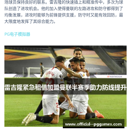
场球员保持良好的联系。雷吉隆的快速插上和精准传中，多次为球
队创造了进攻机会。他的加入使得曼联的左路进攻和防守都得到了
均衡发展，进攻时能够为前锋提供支援，防守时又能有效回防，最
大限度地发挥了其综合能力。
PG电子模拟器