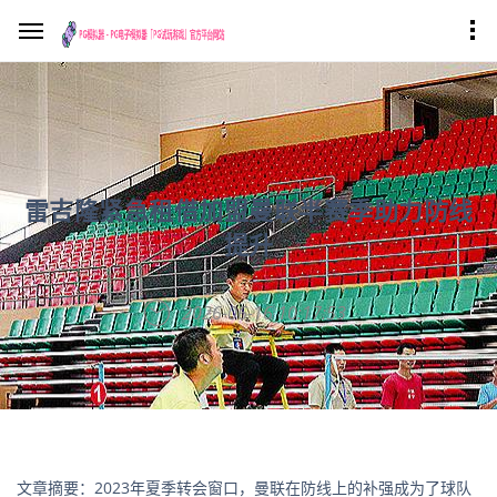
雷吉隆紧急租借加盟曼联半赛季助力防线
提升
2026-06-16 10:17:53
文章摘要：2023年夏季转会窗口，曼联在防线上的补强成为了球队