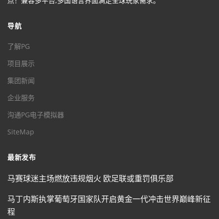
点！兼容多平台,多国语言界面满足全球玩家需求。
导航
了解PG
项目展示
集团新闻
企业服务
沟通PG电子模拟器
SiteMap
最新发布
马赛球迷主场燃放违规烟火 欧足联或重罚俱乐部
马丁内斯执掌葡萄牙国家队开启黄金一代冲击世界巅峰新征
程