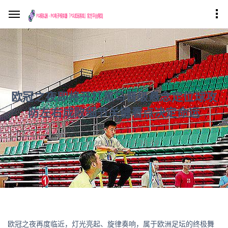
欧冠之夜即将开打黑马晋级悬念定位球攻
防左右成败细节关键看点决定命运
2026-07-07 12:39:59
欧冠之夜再度临近，灯光亮起、旋律奏响，属于欧洲足坛的终极舞