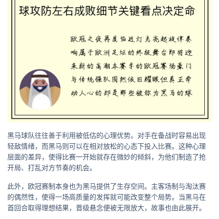
黑马球队往往善于利用被低估的心理优势。对手在备战时容易出现
轻敌情绪，而黑马则可以在相对放松的心态下投入比赛。这种心理
层面的差异，使得比赛一开始就存在微妙的倾斜，为他们制造了抢
开局、打乱对方节奏的机会。
此外，欧冠赛制本身也为黑马提供了生存空间。主客场制与淘汰赛
的偶然性，使得一场高质量的发挥就可能改变整个局势。当黑马在
首回合取得理想结果，晋级悬念便被无限放大，故事也由此展开。