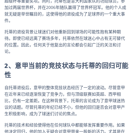
超级杯等重要奖项。同时，托蒂也是意大利国家队的功勋球员，参
加过两届世界杯，并在2006年随队赢得了世界杯冠军。他的个人成
就无疑是举世瞩目的，这使得他的退役成为了足球界的一个重大事
件。
托蒂的退役背景让球迷们对他重新回到球场的可能性抱有某种期
待。即使已经远离了赛场多年，托蒂依然在球迷心中占有无可替代
的位置。因此，任何关于他复出的言论都会引起广泛的关注和讨
论。
2、意甲当前的竞技状态与托蒂的回归可能
性
自托蒂退役后，意甲的整体竞技状态经历了一定的波动。尽管意甲
在近年来已经逐渐恢复了竞争力，但与顶级联赛如英超、西甲相
比，仍有一定差距。在这种背景下，托蒂的言论成为了意甲球迷热
议的话题。尽管托蒂的年纪已经不小，但他的回归是否会对意甲产
生积极影响，成为了球迷们讨论的焦点。
托蒂的技术和经验使得他在任何球队中都能够发挥重要作用。如果
他决定回归，他的加入无疑会对意甲带来一股新的活力。尤其是在