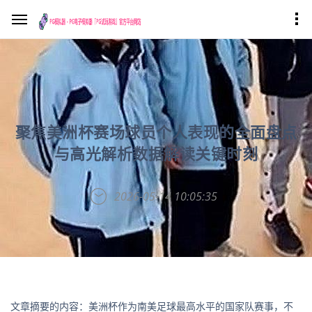
聚焦美洲杯赛场球员个人表现的全面盘点
与高光解析数据解读关键时刻
2026-05-14 10:05:35
文章摘要的内容：美洲杯作为南美足球最高水平的国家队赛事，不