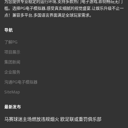
为您提供专业稳定的运行环境,支持多款热门电子游戏,即刻畅玩无门
槛。选择PG电子模拟器,感受真实细腻的视觉盛宴,让娱乐升级不止一
点！兼容多平台,多国语言界面满足全球玩家需求。
导航
了解PG
项目展示
集团新闻
企业服务
沟通PG电子模拟器
SiteMap
最新发布
马赛球迷主场燃放违规烟火 欧足联或重罚俱乐部