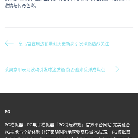
激情与传奇色彩。
皇马官宣周边销量创历史新高引发球迷热烈关注
莱奥意甲表现波动引发球迷质疑 能否迎来反弹成焦点
PG
PG模拟器 - PG电子模拟器「PG试玩游戏」官方平台网站,完美融合
PG技术与全新体验,让玩家随时随地享受高质量PG试玩。PG模拟器