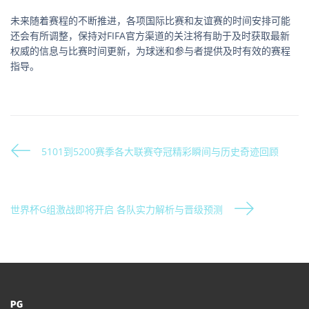
未来随着赛程的不断推进，各项国际比赛和友谊赛的时间安排可能
还会有所调整，保持对FIFA官方渠道的关注将有助于及时获取最新
权威的信息与比赛时间更新，为球迷和参与者提供及时有效的赛程
指导。
5101到5200赛季各大联赛夺冠精彩瞬间与历史奇迹回顾
世界杯G组激战即将开启 各队实力解析与晋级预测
PG