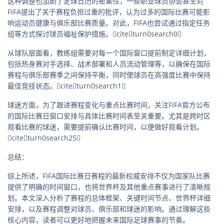
这种调整也加剧了足球日历的密集性，一些职业球员协会甚至对
FIFA提出了关于赛程负担过重的批评，认为过多的国际比赛可能影
响运动员健康与俱乐部比赛质量。对此，FIFA也尝试通过指定任务
组等方式探讨球员福祉保护措施。citeturn0search0
从球队层面看，教练组需要对每一个国际窗口提前制定详细计划，
包括热身赛对手选择、战术部署和人员流动管理等，以确保在国际
赛程与俱乐部赛季之间保持平衡，同时使球员在高强度比赛中保持
最佳竞技状态。citeturn0search1
球迷方面，为了跟进赛程变化与重点比赛时间，关注FIFA官方公布
的国际比赛日窗口安排与具体比赛时间表至关重要。尤其是跨时区
观看比赛的球迷，需要提前确认比赛时间，以便做好观看计划。
citeturn0search25
总结：
综上所述，FIFA国际比赛日赛程的最新权威安排不仅为国家队比赛
提供了明确的时间窗口，也将世界杯及其他重点赛事进行了清晰规
划。本文深入分析了赛程的总体框架、关键时间节点、世界杯详细
安排，以及赛程调整对球员、俱乐部和球迷的影响。通过理解这些
核心内容，读者可以更好地把握未来国际足球赛事的节奏。