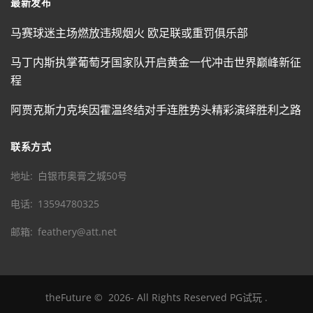
最新发布
马赛球迷主场燃放违规烟火 欧足联或重罚俱乐部
马丁内斯执掌葡萄牙国家队开启黄金一代冲击世界巅峰新征
程
阿贾克斯力克埃因霍温终结对手连胜势头精彩演绎胜利之路
联系方式
地址
白银市奥膏之城50号
电话
13594780325
邮箱
feathery@att.net
theFuture
©
2026
- All Rights Reserved
PG试玩
.