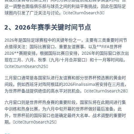
这一调整也面临俱乐部与球员之间的利益平衡挑战，因此在国际足
球圈内引发了广泛关注与讨论。citeturn0search3
2、2026年赛季关键时间节点
2026年是国际足球赛程中的关键年份之一，主要有三类重要时间节
点值得关注：国际比赛窗口、重要友谊赛事、以及**FIFA世界杯
2026**赛期安排。根据国际比赛日安排，2026年的国际窗口依次出
现在三月、六月、秋季（九月/十月合并窗口）和十一月等时间段。
citeturn0search25
三月窗口通常是各国家队进行友谊赛和部分世界杯预选赛的黄金时
间段。例如西班牙对阵阿根廷的2026Finalissima将安排在三月底，
为世界杯备战提供绝佳的高水平对抗机会。citeturn0search28
六月窗口则是世界杯热身赛的重要阶段，国家队将在此期间进行集
中训练和热身比赛，为六月中旬开幕的世界杯做好最后准备。此
外，世界杯前的国际窗口也是确定最终大名单、战术调整的重要时
期。citeturn0search25