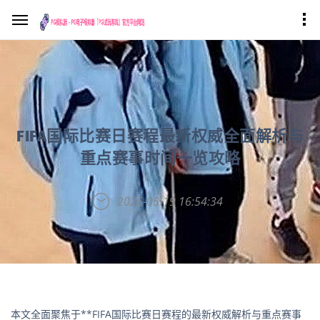
FIFA国际比赛日赛程最新权威全面解析与
重点赛事时间一览攻略
2026-05-19 16:54:34
本文全面聚焦于**FIFA国际比赛日赛程的最新权威解析与重点赛事