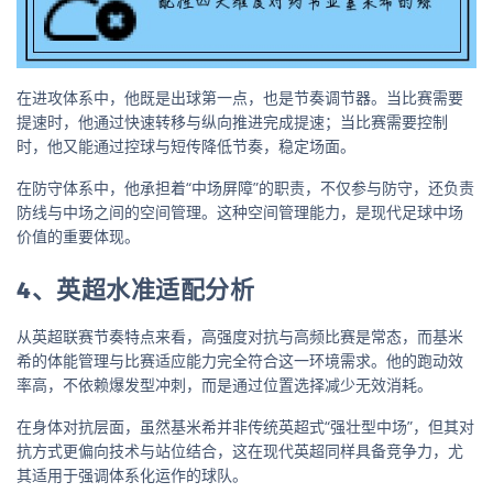
在进攻体系中，他既是出球第一点，也是节奏调节器。当比赛需要
提速时，他通过快速转移与纵向推进完成提速；当比赛需要控制
时，他又能通过控球与短传降低节奏，稳定场面。
在防守体系中，他承担着“中场屏障”的职责，不仅参与防守，还负责
防线与中场之间的空间管理。这种空间管理能力，是现代足球中场
价值的重要体现。
4、英超水准适配分析
从英超联赛节奏特点来看，高强度对抗与高频比赛是常态，而基米
希的体能管理与比赛适应能力完全符合这一环境需求。他的跑动效
率高，不依赖爆发型冲刺，而是通过位置选择减少无效消耗。
在身体对抗层面，虽然基米希并非传统英超式“强壮型中场”，但其对
抗方式更偏向技术与站位结合，这在现代英超同样具备竞争力，尤
其适用于强调体系化运作的球队。