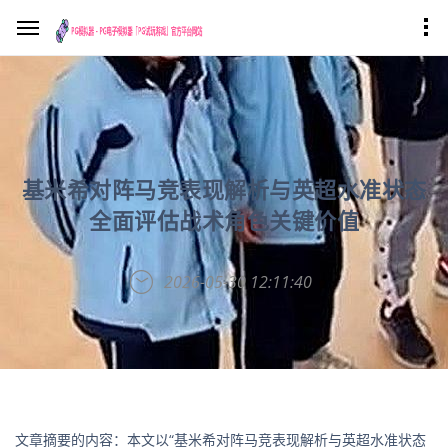
基米希对阵马竞表现解析与英超水准状态
全面评估战术角色关键价值
2026-05-30 12:11:40
文章摘要的内容：本文以“基米希对阵马竞表现解析与英超水准状态