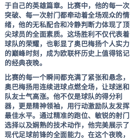
于自己的英雄篇章。比赛中，他的每一次
突破、每一次射门都牵动着全场观众的情
绪，他的无私配合和冷静判断力体现了顶
尖球员的全面素质。这场胜利不仅代表着
球队的荣耀，也彰显了奥巴梅扬个人实力
的巅峰时刻，成为欧联杯历史上值得铭记
的经典夜晚。
比赛的每一个瞬间都充满了紧张和悬念，
奥巴梅扬用连续进球点燃全场，让球迷和
队友士气高涨。他不仅是球队的得分利
器，更是精神领袖，用行动激励队友发挥
最佳水平。通过精准的跑位、敏锐的射门
选择以及娴熟的技术动作，他完美展示了
现代足球前锋的全面能力。在这个夜晚，