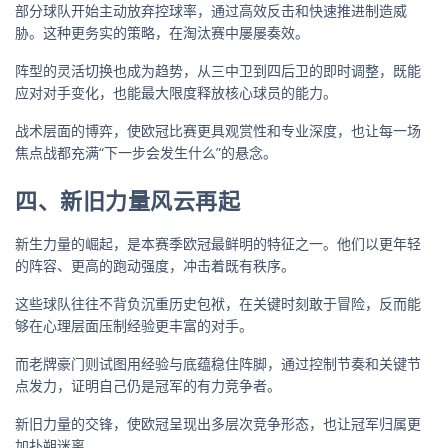
部分球队开始主动放弃控球率，通过高效反击和快速推进制造威
胁。这种更务实的策略，在淘汰赛中屡屡奏效。
阵型的灵活切换也成为趋势，从三中卫到四后卫的即时调整，既能
应对对手变化，也能最大限度释放核心球员的能力。
战术层面的博弈，使欧冠比赛更具观赏性和专业深度，也让每一场
焦点战都充满“下一步会发生什么”的悬念。
四、新旧力量风云再起
新生力量的崛起，是本赛季欧冠最鲜明的特征之一。他们以更年轻
的阵容、更高的跑动强度，冲击着既有秩序。
这些球队往往不背负沉重历史包袱，在关键时刻敢于冒险，反而能
够在心理层面压制经验更丰富的对手。
而老牌豪门则试图用经验与底蕴稳住阵脚，通过控制节奏和关键节
点发力，证明自己仍是冠军的有力竞争者。
新旧力量的交锋，使欧冠呈现出多层次竞争形态，也让冠军归属更
加扑朔迷离。