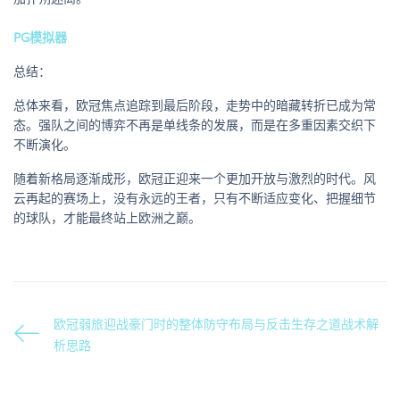
PG模拟器
总结：
总体来看，欧冠焦点追踪到最后阶段，走势中的暗藏转折已成为常
态。强队之间的博弈不再是单线条的发展，而是在多重因素交织下
不断演化。
随着新格局逐渐成形，欧冠正迎来一个更加开放与激烈的时代。风
云再起的赛场上，没有永远的王者，只有不断适应变化、把握细节
的球队，才能最终站上欧洲之巅。
欧冠弱旅迎战豪门时的整体防守布局与反击生存之道战术解
析思路