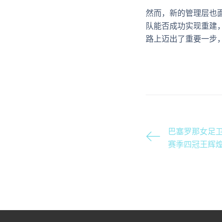
然而，新的管理层也
队能否成功实现重建
路上迈出了重要一步
巴塞罗那女足
赛季四冠王辉