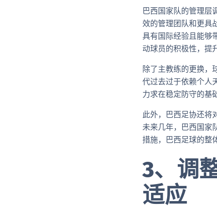
巴西国家队的管理层
效的管理团队和更具
具有国际经验且能够
动球员的积极性，提
除了主教练的更换，
代过去过于依赖个人
力求在稳定防守的基
此外，巴西足协还将
未来几年，巴西国家
措施，巴西足球的整
3、调
适应