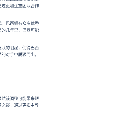
通过更加注重团队合作
代。巴西拥有众多优秀
来的几年里，巴西可能
。
强队的崛起，使得巴西
劲的对手中脱颖而出，
虽然该调整可能带来短
界之巅。通过更换主教