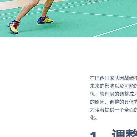
在巴西国家队因战绩
未来的影响以及可能
忧，管理层的调整成
的原因、调整的具体
为读者提供一个全面
化。
1、调