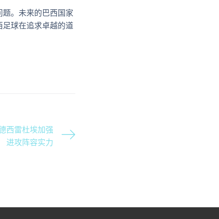
问题。未来的巴西国家
西足球在追求卓越的道
德西雷杜埃加强
进攻阵容实力