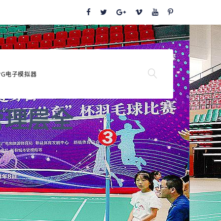
PG电子模拟器
管理层全