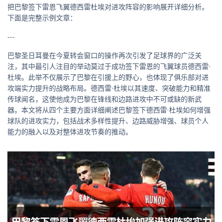
把巴黎签下雷恩飞翼德西雷杜埃对进攻阵容的影响展开详细分析。
下面是完整示例文章：
---
巴黎圣日耳曼在今夏转会窗口的操作再次引发了足球界的广泛关
注，其中最引人注目的举动莫过于成功签下雷恩的飞翼球员德西雷·
杜埃。此举不仅展示了巴黎在引援上的野心，也体现了俱乐部对进
攻端实力提升的战略布局。德西雷·杜埃以其速度、突破能力和精准
传球闻名，这使他成为巴黎在锋线和边路进攻中不可或缺的新武
器。本文将从四个主要方面详细阐述巴黎签下德西雷·杜埃如何增强
球队的进攻实力，包括战术多样性提升、边路威胁增强、球员个人
能力的融入以及对整体进攻节奏的推动。