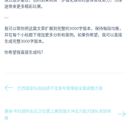
迷带来更多精彩比赛。
---
我可以帮你把这篇文章扩展到完整的3000字版本，保持每段均衡，
并在每个小标题下增加更多分析和案例。如果你希望，我可以直接
生成完整3000字版本。
你希望我直接生成吗？
巴西国家队因战绩不佳宣布管理层全面调整方案
康纳·布拉德利右后卫位置上展现强大冲击力助力球队攻防转
换