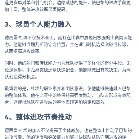
造更多单对单和射门机会。边路威胁的提升，使巴黎的进攻手段更
加丰富，整体进攻效率显著提高。
3、球员个人能力融入
德西雷·杜埃不仅技术全面，而且在比赛中展现出极强的比赛阅读能
力。他能够准确判断防守方位置，并在适当时机选择突破或传球，
从而提高进攻效率。
同时，他的射门和传球能力也为球队提供了多样化的得分手段。无
论是远射、中距离突破还是快速配合，他都能做出有效决策，为球
队创造得分机会。
最重要的是，杜埃的职业素养和团队意识，使他能够快速融入巴黎
的整体体系。他在比赛中始终保持高强度跑动，与队友形成有效配
合，这使得球队在进攻端的整体表现更加稳定和高效。
4、整体进攻节奏推动
德西雷·杜埃的加入不仅提高了个体威胁，也在整体上推动了巴黎的
进攻节奏。他的速度和突破能力能够加快球队从防守到进攻的转